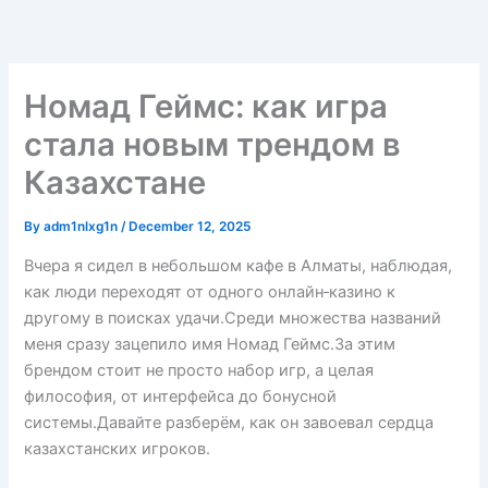
Skip
to
content
Номад Геймс: как игра
стала новым трендом в
Казахстане
By
adm1nlxg1n
/
December 12, 2025
Вчера я сидел в небольшом кафе в Алматы, наблюдая,
как люди переходят от одного онлайн‑казино к
другому в поисках удачи.Среди множества названий
меня сразу зацепило имя Номад Геймс.За этим
брендом стоит не просто набор игр, а целая
философия, от интерфейса до бонусной
системы.Давайте разберём, как он завоевал сердца
казахстанских игроков.