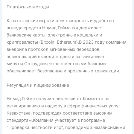
Платёжные методы
Казахстанские игроки ценят скорость и удобство
вывода средств.Номад Геймс поддерживает
банковские карты, электронные кошельки и
криптовалюты (Bitcoin, Ethereum).В 2023 году компания
внедрила протокол мгновенных переводов,
позволяющий выводить деньги за считанные
минуты.Сотрудничество с местными банками
обеспечивает безопасные и прозрачные транзакции.
Регуляция и лицензирование
Номад Геймс получил лицензии от Комитета по
регулированию и надзору в сфере финансовых услуг
Казахстана, подтверждая соответствие высоким
стандартам.Компания участвует в программе
“Проверка честности игр”, проводимой независимыми