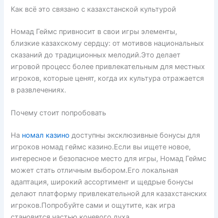
Как всё это связано с казахстанской культурой
Номад Геймс привносит в свои игры элементы,
близкие казахскому сердцу: от мотивов национальных
сказаний до традиционных мелодий.Это делает
игровой процесс более привлекательным для местных
игроков, которые ценят, когда их культура отражается
в развлечениях.
Почему стоит попробовать
На
номал казино
доступны эксклюзивные бонусы для
игроков номад геймс казино.Если вы ищете новое,
интересное и безопасное место для игры, Номад Геймс
может стать отличным выбором.Его локальная
адаптация, широкий ассортимент и щедрые бонусы
делают платформу привлекательной для казахстанских
игроков.Попробуйте сами и ощутите, как игра
становится частью кочевого духа.