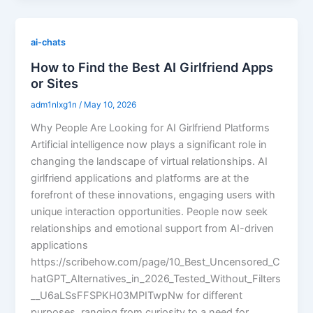
ai-chats
How to Find the Best AI Girlfriend Apps
or Sites
adm1nlxg1n
/
May 10, 2026
Why People Are Looking for AI Girlfriend Platforms
Artificial intelligence now plays a significant role in
changing the landscape of virtual relationships. AI
girlfriend applications and platforms are at the
forefront of these innovations, engaging users with
unique interaction opportunities. People now seek
relationships and emotional support from AI-driven
applications
https://scribehow.com/page/10_Best_Uncensored_C
hatGPT_Alternatives_in_2026_Tested_Without_Filters
__U6aLSsFFSPKH03MPITwpNw for different
purposes, ranging from curiosity to a need for