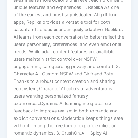
unique features and experiences. 1. Replika As one
of the earliest and most sophisticated AI girlfriend
apps, Replika provides a versatile tool for both
casual and serious users.uniquely adaptive, Replika’s
AI learns from each conversation to better reflect the
user’s personality, preferences, and even emotional
needs. While adult content features are available,
users maintain strict control over NSFW
engagement, safeguarding privacy and comfort. 2.
Character.AI: Custom NSFW and Girlfriend Bots
Thanks to a robust content creation and sharing
ecosystem, Character.AI caters to adventurous
users wanting personalized fantasy
experiences.Dynamic AI learning integrates user
feedback to improve realism in both romantic and
explicit conversations.Moderation keeps things safe
without limiting the freedom to explore explicit or
romantic dynamics. 3. CrushOn.AI – Spicy AI