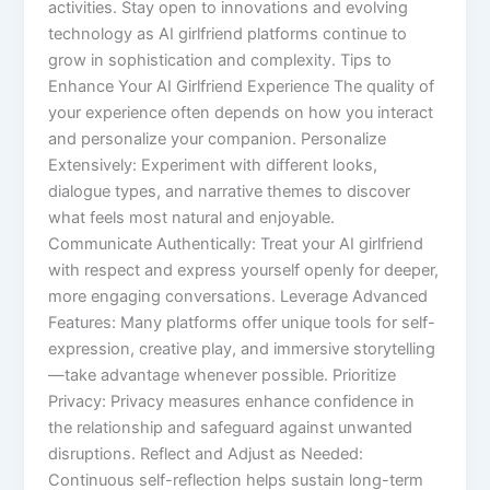
activities. Stay open to innovations and evolving
technology as AI girlfriend platforms continue to
grow in sophistication and complexity. Tips to
Enhance Your AI Girlfriend Experience The quality of
your experience often depends on how you interact
and personalize your companion. Personalize
Extensively: Experiment with different looks,
dialogue types, and narrative themes to discover
what feels most natural and enjoyable.
Communicate Authentically: Treat your AI girlfriend
with respect and express yourself openly for deeper,
more engaging conversations. Leverage Advanced
Features: Many platforms offer unique tools for self-
expression, creative play, and immersive storytelling
—take advantage whenever possible. Prioritize
Privacy: Privacy measures enhance confidence in
the relationship and safeguard against unwanted
disruptions. Reflect and Adjust as Needed:
Continuous self-reflection helps sustain long-term