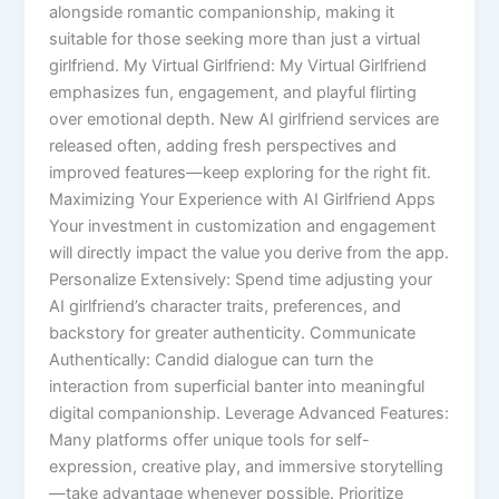
alongside romantic companionship, making it
suitable for those seeking more than just a virtual
girlfriend. My Virtual Girlfriend: My Virtual Girlfriend
emphasizes fun, engagement, and playful flirting
over emotional depth. New AI girlfriend services are
released often, adding fresh perspectives and
improved features—keep exploring for the right fit.
Maximizing Your Experience with AI Girlfriend Apps
Your investment in customization and engagement
will directly impact the value you derive from the app.
Personalize Extensively: Spend time adjusting your
AI girlfriend’s character traits, preferences, and
backstory for greater authenticity. Communicate
Authentically: Candid dialogue can turn the
interaction from superficial banter into meaningful
digital companionship. Leverage Advanced Features:
Many platforms offer unique tools for self-
expression, creative play, and immersive storytelling
—take advantage whenever possible. Prioritize