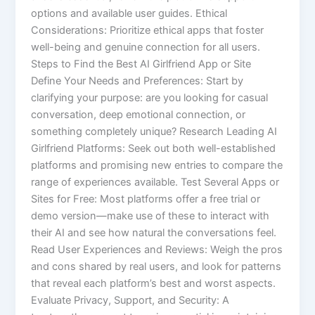
options and available user guides. Ethical
Considerations: Prioritize ethical apps that foster
well-being and genuine connection for all users.
Steps to Find the Best AI Girlfriend App or Site
Define Your Needs and Preferences: Start by
clarifying your purpose: are you looking for casual
conversation, deep emotional connection, or
something completely unique? Research Leading AI
Girlfriend Platforms: Seek out both well-established
platforms and promising new entries to compare the
range of experiences available. Test Several Apps or
Sites for Free: Most platforms offer a free trial or
demo version—make use of these to interact with
their AI and see how natural the conversations feel.
Read User Experiences and Reviews: Weigh the pros
and cons shared by real users, and look for patterns
that reveal each platform’s best and worst aspects.
Evaluate Privacy, Support, and Security: A