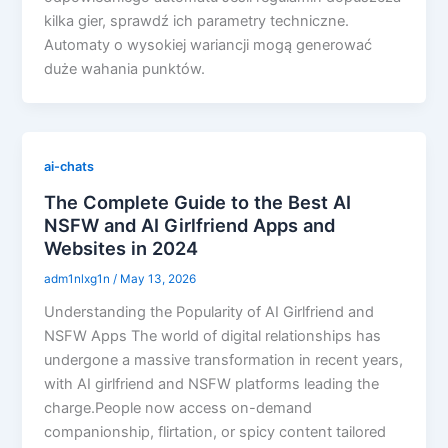
kilka gier, sprawdź ich parametry techniczne.
Automaty o wysokiej wariancji mogą generować
duże wahania punktów.
ai-chats
The Complete Guide to the Best AI
NSFW and AI Girlfriend Apps and
Websites in 2024
adm1nlxg1n
/
May 13, 2026
Understanding the Popularity of AI Girlfriend and
NSFW Apps The world of digital relationships has
undergone a massive transformation in recent years,
with AI girlfriend and NSFW platforms leading the
charge.People now access on-demand
companionship, flirtation, or spicy content tailored