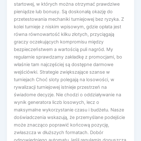
startowej, w których można otrzymać prawdziwe
pieniądze lub bonusy. Są doskonałą okazję do
przetestowania mechaniki turniejowej bez ryzyka. Z
kolei turnieje z niskim wpisowym, gdzie opłata jest
równa równowartość kilku złotych, przyciągają
graczy oczekujących kompromisu między
bezpieczeństwem a wartością puli nagród. My
regularnie sprawdzamy zakładkę z promocjami, bo
właśnie tam najczęściej są dostępne darmowe
wejściówki. Strategie zwiększające szanse w
turniejach Choć sloty polegają na losowości, w
rywalizacji turniejowej istnieje przestrzeń na
świadome decyzje. Nie chodzi o oddziaływanie na
wynik generatora liczb losowych, lecz o
maksymalne wykorzystanie czasu i budżetu. Nasze
doświadczenia wskazują, że przemyślane podejście
może znacząco poprawić końcową pozycję,
zwłaszcza w dłuższych formatach. Dobór
odpowiedniego automatu Jeśli regulamin dopuszcza