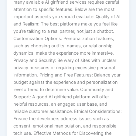
many available AI girlfriend services requires careful
attention to specific features. Below are the most
important aspects you should evaluate: Quality of AI
and Realism: The best platforms make you feel like
you’re talking to a real partner, not just a chatbot.
Customization Options: Personalization features,
such as choosing outfits, names, or relationship
dynamics, make the experience more immersive.
Privacy and Security: Be wary of sites with unclear
privacy measures or requiring excessive personal
information. Pricing and Free Features: Balance your
budget against the experience and personalization
level offered to determine value. Community and
Support: A good AI girlfriend platform will offer
helpful resources, an engaged user base, and
reliable customer assistance. Ethical Considerations:
Ensure the developers address issues such as
consent, emotional manipulation, and responsible
tech use. Effective Methods for Discovering the