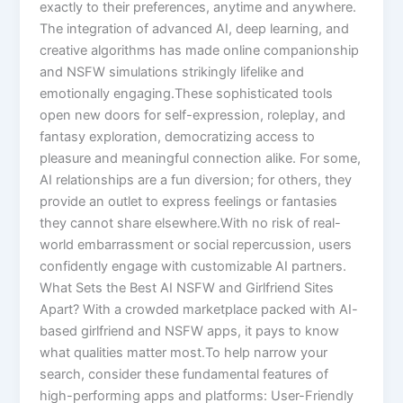
exactly to their preferences, anytime and anywhere.
The integration of advanced AI, deep learning, and
creative algorithms has made online companionship
and NSFW simulations strikingly lifelike and
emotionally engaging.These sophisticated tools
open new doors for self-expression, roleplay, and
fantasy exploration, democratizing access to
pleasure and meaningful connection alike. For some,
AI relationships are a fun diversion; for others, they
provide an outlet to express feelings or fantasies
they cannot share elsewhere.With no risk of real-
world embarrassment or social repercussion, users
confidently engage with customizable AI partners.
What Sets the Best AI NSFW and Girlfriend Sites
Apart? With a crowded marketplace packed with AI-
based girlfriend and NSFW apps, it pays to know
what qualities matter most.To help narrow your
search, consider these fundamental features of
high-performing apps and platforms: User-Friendly