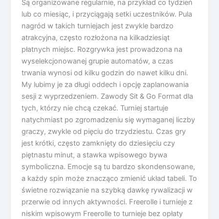
Są organizowane regularnie, na przykład co tydzień
lub co miesiąc, i przyciągają setki uczestników. Pula
nagród w takich turniejach jest zwykle bardzo
atrakcyjna, często rozłożona na kilkadziesiąt
płatnych miejsc. Rozgrywka jest prowadzona na
wyselekcjonowanej grupie automatów, a czas
trwania wynosi od kilku godzin do nawet kilku dni.
My lubimy je za długi oddech i opcję zaplanowania
sesji z wyprzedzeniem. Zawody Sit & Go Format dla
tych, którzy nie chcą czekać. Turniej startuje
natychmiast po zgromadzeniu się wymaganej liczby
graczy, zwykle od pięciu do trzydziestu. Czas gry
jest krótki, często zamknięty do dziesięciu czy
piętnastu minut, a stawka wpisowego bywa
symboliczna. Emocje są tu bardzo skondensowane,
a każdy spin może znacząco zmienić układ tabeli. To
świetne rozwiązanie na szybką dawkę rywalizacji w
przerwie od innych aktywności. Freerolle i turnieje z
niskim wpisowym Freerolle to turnieje bez opłaty