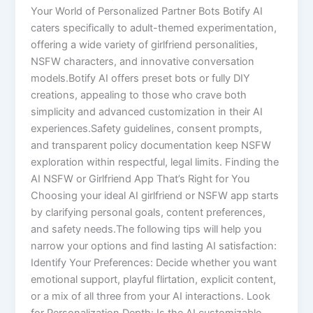
Your World of Personalized Partner Bots Botify AI
caters specifically to adult-themed experimentation,
offering a wide variety of girlfriend personalities,
NSFW characters, and innovative conversation
models.Botify AI offers preset bots or fully DIY
creations, appealing to those who crave both
simplicity and advanced customization in their AI
experiences.Safety guidelines, consent prompts,
and transparent policy documentation keep NSFW
exploration within respectful, legal limits. Finding the
AI NSFW or Girlfriend App That’s Right for You
Choosing your ideal AI girlfriend or NSFW app starts
by clarifying personal goals, content preferences,
and safety needs.The following tips will help you
narrow your options and find lasting AI satisfaction:
Identify Your Preferences: Decide whether you want
emotional support, playful flirtation, explicit content,
or a mix of all three from your AI interactions. Look
for Personalization Depth: Is the AI customizable