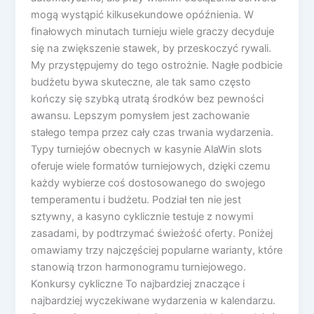
mogą wystąpić kilkusekundowe opóźnienia. W
finałowych minutach turnieju wiele graczy decyduje
się na zwiększenie stawek, by przeskoczyć rywali.
My przystępujemy do tego ostrożnie. Nagłe podbicie
budżetu bywa skuteczne, ale tak samo często
kończy się szybką utratą środków bez pewności
awansu. Lepszym pomysłem jest zachowanie
stałego tempa przez cały czas trwania wydarzenia.
Typy turniejów obecnych w kasynie AlaWin slots
oferuje wiele formatów turniejowych, dzięki czemu
każdy wybierze coś dostosowanego do swojego
temperamentu i budżetu. Podział ten nie jest
sztywny, a kasyno cyklicznie testuje z nowymi
zasadami, by podtrzymać świeżość oferty. Poniżej
omawiamy trzy najczęściej popularne warianty, które
stanowią trzon harmonogramu turniejowego.
Konkursy cykliczne To najbardziej znaczące i
najbardziej wyczekiwane wydarzenia w kalendarzu.