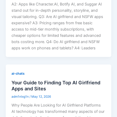
A2: Apps like Character.AI, Botify AI, and Suggar AI
stand out for in-depth personality, storyline, and
visual tailoring. Q3: Are AI girlfriend and NSFW apps
expensive? A3: Pricing ranges from free basic
access to mid-tier monthly subscriptions, with
cheaper options for limited features and advanced
bots costing more. Q4: Do AI girlfriend and NSFW
apps work on phones and tablets? A4: Leaders
ai-chats
Your Guide to Finding Top AI Girlfriend
Apps and Sites
adm1nlxg1n
/
May 12, 2026
Why People Are Looking for AI Girlfriend Platforms
AI technology has transformed many aspects of our