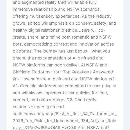
and augmented reality (AR) will enable fully
immersive relationship and NSFW scenarios,
offering multisensory experiences. As the industry
grows, so too will emphasis on consent, safety, and
healthy digital relationship ethics.Users will co-
create, share, and refine both romantic and NSFW
bots, democratizing content and innovation across
platforms. The journey has just begun—what you
dream, the next generation of AI girlfriend and
NSFW platforms can soon deliver. AI NSFW and
Girlfriend Platforms: Your Top Questions Answered
Q1: How safe are AI girlfriend and NSFW platforms?
A1: Credible platforms are committed to user privacy
and will always implement clear policies for chat,
content, and data storage. Q2: Can I really
customize my AI girlfriend
scribehow.com/page/Best_AI_Rule_34_Platforms_of_
2026_Top_Picks_for_Uncensored_R34_Art_and_Role
play__3TAe2wfBSwOlARIHzG0JLA or NSFW bot?