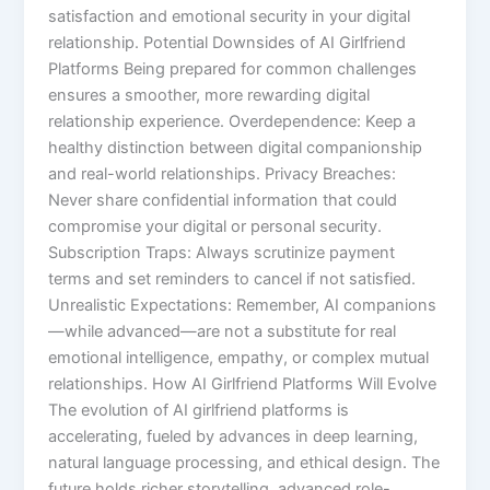
satisfaction and emotional security in your digital
relationship. Potential Downsides of AI Girlfriend
Platforms Being prepared for common challenges
ensures a smoother, more rewarding digital
relationship experience. Overdependence: Keep a
healthy distinction between digital companionship
and real-world relationships. Privacy Breaches:
Never share confidential information that could
compromise your digital or personal security.
Subscription Traps: Always scrutinize payment
terms and set reminders to cancel if not satisfied.
Unrealistic Expectations: Remember, AI companions
—while advanced—are not a substitute for real
emotional intelligence, empathy, or complex mutual
relationships. How AI Girlfriend Platforms Will Evolve
The evolution of AI girlfriend platforms is
accelerating, fueled by advances in deep learning,
natural language processing, and ethical design. The
future holds richer storytelling, advanced role-