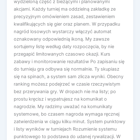
wydzieloną część z bieżącymi i planowanymi
akcjami. Każdy turniej ma oddzielną zakładkę ze
precyzyjnym omówieniem zasad, zestawieniem
kwalifikujących się gier oraz planem. W przypadku
nagród losowych wystarczy włączyć automat
oznakowany odpowiednią ikoną. My zawsze
sortujemy listę według daty rozpoczęcia, by nie
przegapić limitowanych czasowo okazji. Kurs
zabawy i monitorowanie rezultatów Po zapisaniu się
do turnieju gra odbywa się normalnie. Ty skupiasz
się na spinach, a system sam zlicza wyniki. Obecny
ranking możesz podejrzeć w czasie rzeczywistym
bez przerywania gry. W dropach nie ma listy; po
prostu kręcisz i wypatrujesz na komunikat o
nagrodzie. My radzimy uważać na komunikaty
systemowe, bo czasem nagroda wymaga ręcznej
zatwierdzenia w ciągu kilku minut. System punktowy
i listy wyników w turniejach Rozumienie systemu
punktowego to podstawa do udanej rywalizacji. W