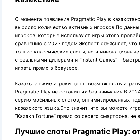
С момента появления Pragmatic Play в казахстан
выросло количество активных игроков.По данным
игроков, которые используют игры этого провай
сравнению с 2023 годом.Эксперт объясняет, что P
только классические слоты, но и инновационные р
с реальными дилерами и “Instant Games” – быст
играть прямо в браузере.
Казахстанские игроки ценят возможность играть
Pragmatic Play не оставил их без внимания.В 20
серию мобильных слотов, оптимизированных под 
казахского языка.Это значит, что вы можете играть
“Kazakh Fortune” прямо со своего смартфона, не 
Лучшие слоты Pragmatic Play: о