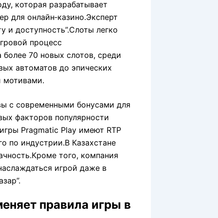
году, которая разрабатывает
ер для онлайн‑казино.Эксперт
ту и доступность”.Слоты легко
игровой процесс
 более 70 новых слотов, среди
вых автоматов до эпических
и мотивами.
вы с современными бонусами для
вых факторов популярности
 игры Pragmatic Play имеют RTP
го по индустрии.В Казахстане
ачность.Кроме того, компания
наслаждаться игрой даже в
азар”.
еняет правила игры в