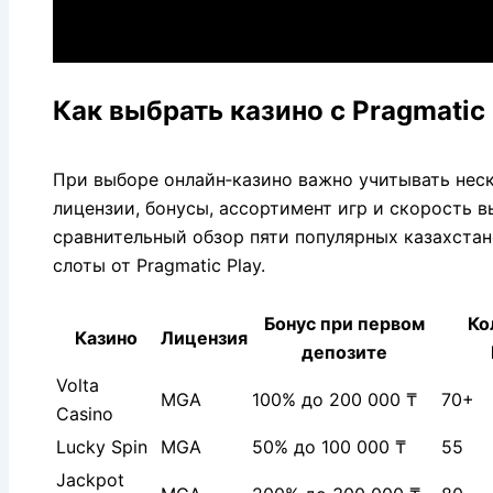
Как выбрать казино с Pragmatic 
При выборе онлайн‑казино важно учитывать неск
лицензии, бонусы, ассортимент игр и скорость 
сравнительный обзор пяти популярных казахстан
слоты от Pragmatic Play.
Бонус при первом
Ко
Казино
Лицензия
депозите
Volta
MGA
100% до 200 000 ₸
70+
Casino
Lucky Spin
MGA
50% до 100 000 ₸
55
Jackpot