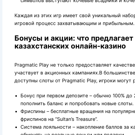
символов выступают кочевые всадники и коче
Каждая из этих игр имеет свой уникальный набо
игровой процесс захватывающим и прибыльным.
Бонусы и акции: что предлагает 
казахстанских онлайн‑казино
Pragmatic Play не только предоставляет качеств
участвует в акционных кампаниях.В большинстве 
доступны слоты от Pragmatic Play, игроки могут 
Бонус при первом депозите – обычно 100% до 2
пополнить баланс и попробовать новые слоты.
Фриспины – бесплатные вращения на популярны
фриспинов на “Sultan’s Treasure”.
Система лояльности – накопление баллов за 
обменять на реальные деньги или подарки.