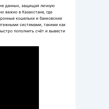
ние данных, защищая личную
о важно в Казахстане, где
тронные кошельки и банковские
атежными системами, такими как
 быстро пополнить счёт и вывести