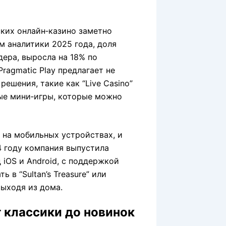
ских онлайн‑казино заметно
 аналитики 2025 года, доля
дера, выросла на 18% по
ragmatic Play предлагает не
ешения, такие как “Live Casino”
рые мини‑игры, которые можно
 на мобильных устройствах, и
24 году компания выпустила
iOS и Android, с поддержкой
 в “Sultan’s Treasure” или
выходя из дома.
т классики до новинок