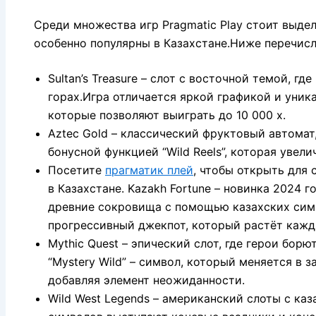
Среди множества игр Pragmatic Play стоит выде
особенно популярны в Казахстане.Ниже перечис
Sultan’s Treasure – слот с восточной темой, г
горах.Игра отличается яркой графикой и уни
которые позволяют выиграть до 10 000 x.
Aztec Gold – классический фруктовый автомат
бонусной функцией “Wild Reels”, которая увели
Посетите
прагматик плей
, чтобы открыть для 
в Казахстане. Kazakh Fortune – новинка 2024 г
древние сокровища с помощью казахских симв
прогрессивный джекпот, который растёт кажды
Mythic Quest – эпический слот, где герои борю
“Mystery Wild” – символ, который меняется в 
добавляя элемент неожиданности.
Wild West Legends – американский слоты с каз