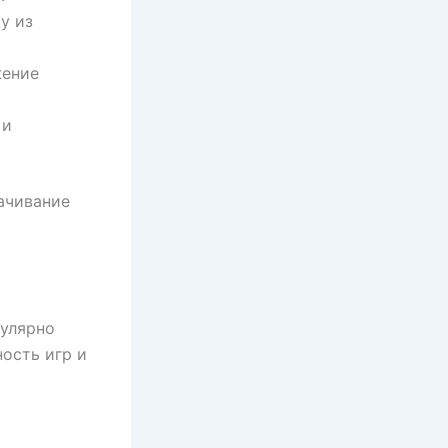
у из
жение
 и
качивание
гулярно
ость игр и