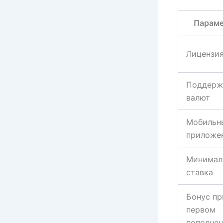
Парам
Лицензи
Поддерж
валют
Мобильн
приложе
Минимал
ставка
Бонус пр
первом
пополне