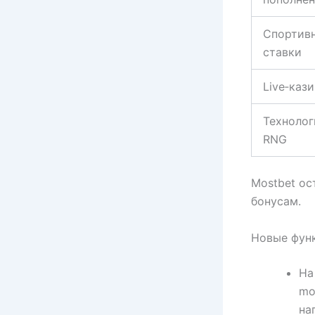
Спортив
ставки
Live‑каз
Технолог
RNG
Mostbet ос
бонусам.
Новые фун
Н
mo
на