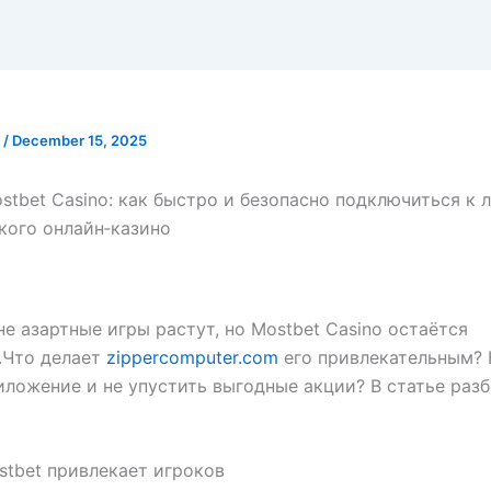
n
/
December 15, 2025
stbet Casino: как быстро и безопасно подключиться к 
кого онлайн‑казино
не азартные игры растут, но Mostbet Casino остаётся
.Что делает
zippercomputer.com
его привлекательным? 
иложение и не упустить выгодные акции? В статье раз
tbet привлекает игроков