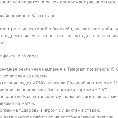
енция усиливается, а рынок продолжает расширяться.
лайн‑казино в Казахстане
идят рост инвестиций в блокчейн, расширение мобиль
 внедрение искусственного интеллекта для персонали
ий.
 факты о Mostbet
онимная рекламная кампания в Telegram привлекла 15 
льзователей за неделю.
утренние аудиты RNG показали 0% ошибок в течение 12
миссия за пополнение банковскими картами – 1,5%.
онсорство Казахстанской футбольной лиги с эксклюз
авками на матчи.
ограмма “Здоровый игрок” с лимитами ставок.
% дата‑центров работают на возобновляемой энергии.