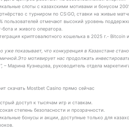
икальные слоты с казахскими мотивами и бонусом 200%
ртнёрство с турниром по CS:GO, ставки на живые матч
% пользователей отмечают высокий уровень поддержк
т‑бота и живого оператора.
теграция криптовалютного кошелька в 2025 г.- Bitcoin и
ino уже показывает, что конкуренция в Казахстане стан
мичной.Это мотивирует нас продолжать инвестироват
”,
– Марина Кузнецова, руководитель отдела маркетинга
ит скачать Mostbet Casino прямо сейчас
стрый доступ к тысячам игр и ставкам.
сокая степень безопасности и прозрачности.
икальные бонусы и акции, доступные только для казах
роков.