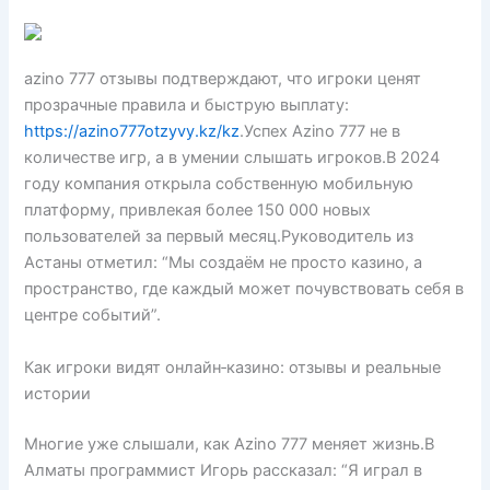
azino 777 отзывы подтверждают, что игроки ценят
прозрачные правила и быструю выплату:
https://azino777otzyvy.kz/kz
.Успех Azino 777 не в
количестве игр, а в умении слышать игроков.В 2024
году компания открыла собственную мобильную
платформу, привлекая более 150 000 новых
пользователей за первый месяц.Руководитель из
Астаны отметил: “Мы создаём не просто казино, а
пространство, где каждый может почувствовать себя в
центре событий”.
Как игроки видят онлайн‑казино: отзывы и реальные
истории
Многие уже слышали, как Azino 777 меняет жизнь.В
Алматы программист Игорь рассказал: “Я играл в