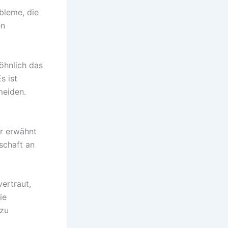
bleme, die
en
öhnlich das
s ist
meiden.
ar erwähnt
schaft an
vertraut,
ie
 zu