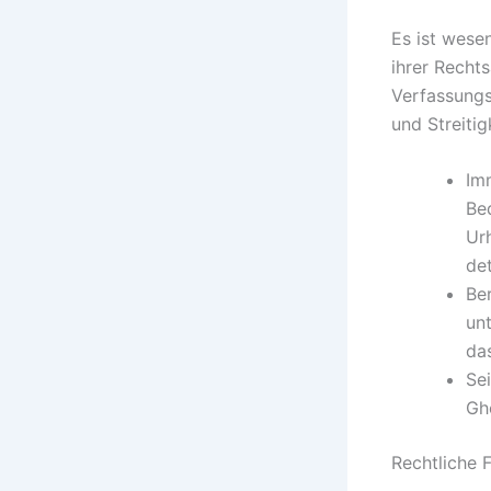
Es ist wesen
ihrer Recht
Verfassungs
und Streiti
Im
Be
Ur
det
Be
un
da
Se
Gh
Rechtliche 