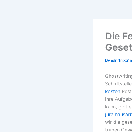
Skip
to
content
Die F
Gese
By
adm1nlxg1
Ghostwritin
Schriftstell
kosten
Post 
ihre Aufgab
kann, gibt 
jura hausarb
wir die ges
trüben Gewä