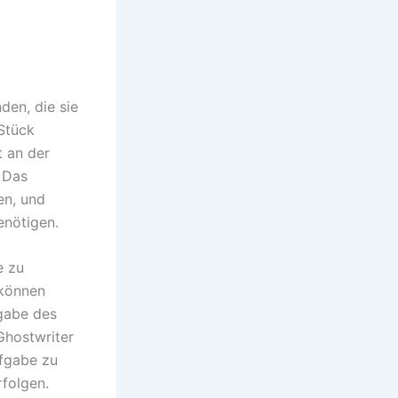
en, die sie
 Stück
t an der
. Das
en, und
enötigen.
e zu
 können
gabe des
Ghostwriter
ufgabe zu
folgen.