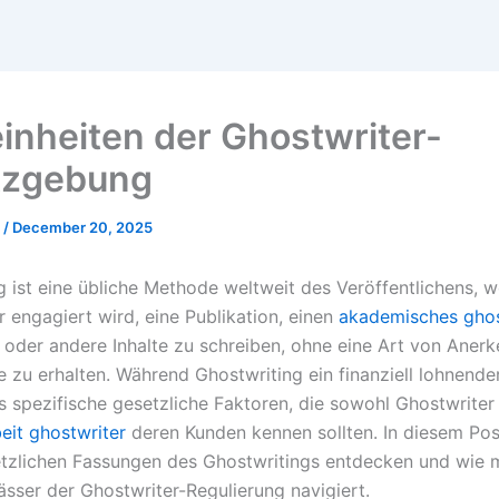
einheiten der Ghostwriter-
tzgebung
n
/
December 20, 2025
g ist eine übliche Methode weltweit des Veröffentlichens, w
er engagiert wird, eine Publikation, einen
akademisches ghos
oder andere Inhalte zu schreiben, ohne eine Art von Anerk
e zu erhalten. Während Ghostwriting
ein finanziell lohnende
es spezifische gesetzliche Faktoren, die sowohl Ghostwriter
eit ghostwriter
deren Kunden kennen sollten. In diesem Po
etzlichen Fassungen des Ghostwritings entdecken und wie 
sser der Ghostwriter-Regulierung navigiert.