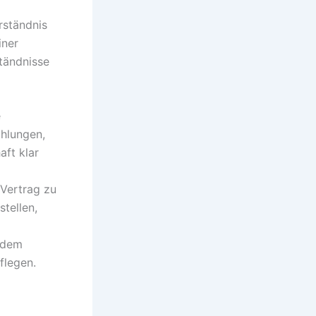
rständnis
iner
tändnisse
e
ahlungen,
ft klar
 Vertrag zu
tellen,
t dem
flegen.