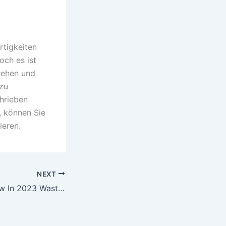
rtigkeiten
ch es ist
tehen und
 zu
chrieben
, können Sie
ieren.
NEXT
Luckycrush Review In 2023 Waste Of Time Or Price It? Grupo Gestión Jurídica En Riesgos