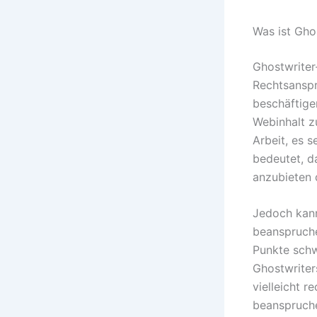
Was ist Gho
Ghostwriter-
Rechtsanspr
beschäftige
Webinhalt z
Arbeit, es s
bedeutet, d
anzubieten 
Jedoch kann
beanspruche
Punkte schw
Ghostwriter
vielleicht 
beanspruche