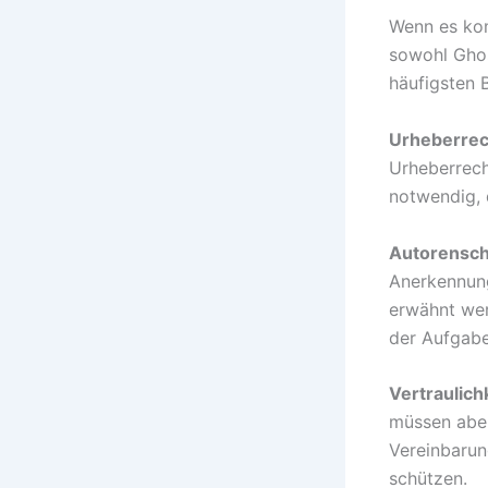
Wenn es kom
sowohl Ghos
häufigsten 
Urheberrec
Urheberrech
notwendig, 
Autorensch
Anerkennung
erwähnt wer
der Aufgab
Vertraulichk
müssen aber 
Vereinbarun
schützen.