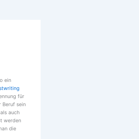
o ein
twriting
ennung für
r Beruf sein
 als auch
st werden
man die