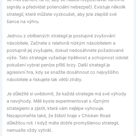
signály a předvídat potenciální nebezpečí. Existuje několik
strategií, které můžete vyzkoušet, aby jste zlepšili své
šance na výhru.
Jednou z oblíbených strategií je postupné zvyšování
násobitele. Začnete s relativně nízkým násobitelem a
postupně jej zvyšujete, dokud nedosáhnete požadované
výše. Tato strategie vyžaduje trpělivost a schopnost odolat
pokušení vybrat peníze příliš brzy. Další strategií je
agresivní hra, kdy se snažíte dosáhnout co nejvyššího
násobitele a riskujete tak větší ztráty.
Je důležité si uvědomit, že každá strategie má své výhody
a nevýhody. Měli byste experimentovat s různými
strategiemi a zjistit, která vám nejlépe vyhovuje.
Nezapomeňte také, že štěstí hraje v Chicken Road
důležitou roli. I když máte dobře promyšlenou strategii,
nemusíte vždy vyhrát.