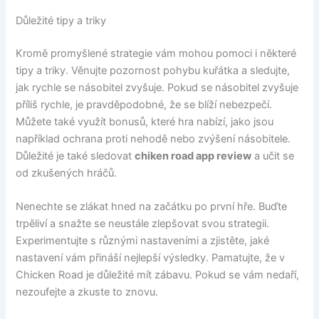
Důležité tipy a triky
Kromě promyšlené strategie vám mohou pomoci i některé
tipy a triky. Věnujte pozornost pohybu kuřátka a sledujte,
jak rychle se násobitel zvyšuje. Pokud se násobitel zvyšuje
příliš rychle, je pravděpodobné, že se blíží nebezpečí.
Můžete také využít bonusů, které hra nabízí, jako jsou
například ochrana proti nehodě nebo zvýšení násobitele.
Důležité je také sledovat
chiken road app review
a učit se
od zkušených hráčů.
Nenechte se zlákat hned na začátku po první hře. Buďte
trpěliví a snažte se neustále zlepšovat svou strategii.
Experimentujte s různými nastaveními a zjistěte, jaké
nastavení vám přináší nejlepší výsledky. Pamatujte, že v
Chicken Road je důležité mít zábavu. Pokud se vám nedaří,
nezoufejte a zkuste to znovu.