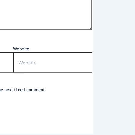
Website
he next time I comment.