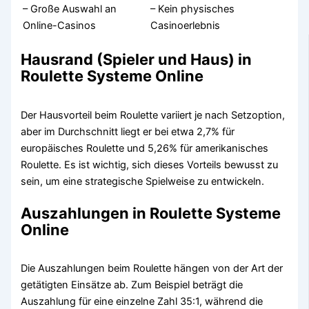
– Große Auswahl an
– Kein physisches
Online-Casinos
Casinoerlebnis
Hausrand (Spieler und Haus) in
Roulette Systeme Online
Der Hausvorteil beim Roulette variiert je nach Setzoption,
aber im Durchschnitt liegt er bei etwa 2,7% für
europäisches Roulette und 5,26% für amerikanisches
Roulette. Es ist wichtig, sich dieses Vorteils bewusst zu
sein, um eine strategische Spielweise zu entwickeln.
Auszahlungen in Roulette Systeme
Online
Die Auszahlungen beim Roulette hängen von der Art der
getätigten Einsätze ab. Zum Beispiel beträgt die
Auszahlung für eine einzelne Zahl 35:1, während die