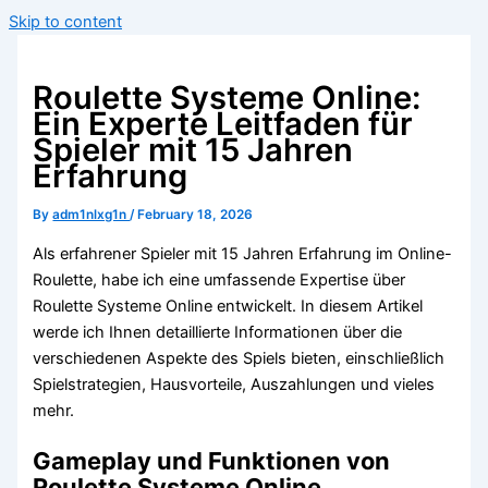
Skip to content
Roulette Systeme Online:
Ein Experte Leitfaden für
Spieler mit 15 Jahren
Erfahrung
By
adm1nlxg1n
/
February 18, 2026
Als erfahrener Spieler mit 15 Jahren Erfahrung im Online-
Roulette, habe ich eine umfassende Expertise über
Roulette Systeme Online entwickelt. In diesem Artikel
werde ich Ihnen detaillierte Informationen über die
verschiedenen Aspekte des Spiels bieten, einschließlich
Spielstrategien, Hausvorteile, Auszahlungen und vieles
mehr.
Gameplay und Funktionen von
Roulette Systeme Online