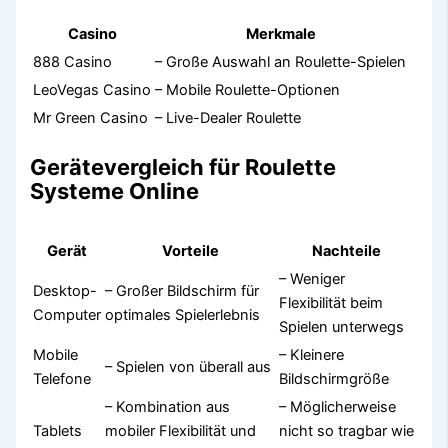
Casino
Merkmale
888 Casino
– Große Auswahl an Roulette-Spielen
LeoVegas Casino
– Mobile Roulette-Optionen
Mr Green Casino
– Live-Dealer Roulette
Gerätevergleich für Roulette
Systeme Online
Gerät
Vorteile
Nachteile
– Weniger
Desktop-
– Großer Bildschirm für
Flexibilität beim
Computer
optimales Spielerlebnis
Spielen unterwegs
Mobile
– Kleinere
– Spielen von überall aus
Telefone
Bildschirmgröße
– Kombination aus
– Möglicherweise
Tablets
mobiler Flexibilität und
nicht so tragbar wie