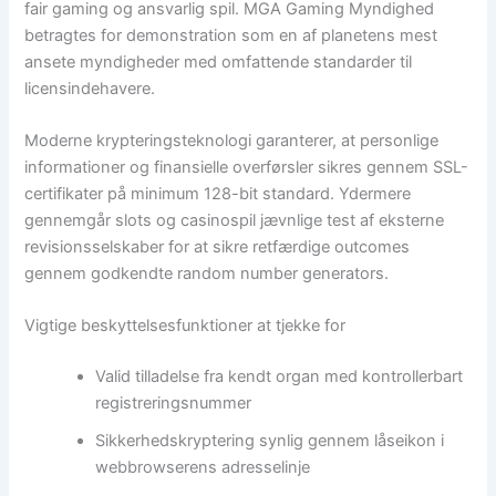
fair gaming og ansvarlig spil. MGA Gaming Myndighed
betragtes for demonstration som en af planetens mest
ansete myndigheder med omfattende standarder til
licensindehavere.
Moderne krypteringsteknologi garanterer, at personlige
informationer og finansielle overførsler sikres gennem SSL-
certifikater på minimum 128-bit standard. Ydermere
gennemgår slots og casinospil jævnlige test af eksterne
revisionsselskaber for at sikre retfærdige outcomes
gennem godkendte random number generators.
Vigtige beskyttelsesfunktioner at tjekke for
Valid tilladelse fra kendt organ med kontrollerbart
registreringsnummer
Sikkerhedskryptering synlig gennem låseikon i
webbrowserens adresselinje