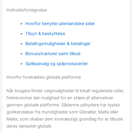
Indholdsfortegnelse
Hvorfor benytte udenlandske sider
Tilsyn & beskyttelse
Betalingsmuligheder & betalinger
Bonusstrukturer samt tilbud
Spilleudvalg og spilproducenter
Hvorfor foretrække globale platforme
Når brugere finder valgmuligheder til lokalt regulerede sider,
fremkommer der mulighed for en sfære af alternativer
gennem globale platforme. Sådanne udbydere har typisk
godkendelser fra myndigheder som Gibraltar, Malta eller
Malta, som skaber dem lovmæssigt grundlag for at tilbyde
deres tjenester globalt.