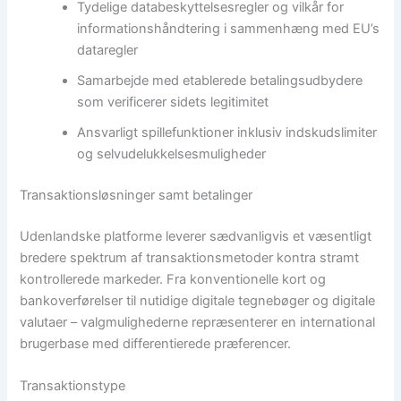
Tydelige databeskyttelsesregler og vilkår for
informationshåndtering i sammenhæng med EU’s
dataregler
Samarbejde med etablerede betalingsudbydere
som verificerer sidets legitimitet
Ansvarligt spillefunktioner inklusiv indskudslimiter
og selvudelukkelsesmuligheder
Transaktionsløsninger samt betalinger
Udenlandske platforme leverer sædvanligvis et væsentligt
bredere spektrum af transaktionsmetoder kontra stramt
kontrollerede markeder. Fra konventionelle kort og
bankoverførelser til nutidige digitale tegnebøger og digitale
valutaer – valgmulighederne repræsenterer en international
brugerbase med differentierede præferencer.
Transaktionstype