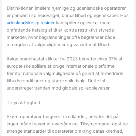
Distinktionen imellem hjemlige og udenlandske operatører
er primært i spilleudvalget, bonustilbud og egenskaber. Hos
udenlandske spillesider
kan spillere opleve et mere
omfattende katalog af titler kontra restriktivt styrede
markeder, hvor begrænsninger ofte begrænser både
mængden af valgmuligheder og varianter af tilbud.
Ifølge branchestatistikker fra 2023 benytter cirka 37% af
europæiske spillere at bruge internationale platforme
fremfor nationale valgmuligheder på grund af forbedrede
tilbudskonditioner og større spiludvalg. Dette tal
understreger trenden mod globale spilleoplevelser.
Tilsyn & tryghed
Skønt operatører fungerer fra udlandet, betyder det på
ingen måde fravær af overvågning. Tilsynsorganer opstiller
strenge standarder til operatører omkring datasikkerhed,