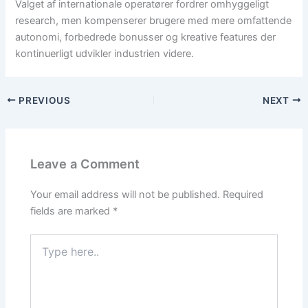
Valget af internationale operatører fordrer omhyggeligt
research, men kompenserer brugere med mere omfattende
autonomi, forbedrede bonusser og kreative features der
kontinuerligt udvikler industrien videre.
PREVIOUS
NEXT
Leave a Comment
Your email address will not be published.
Required
fields are marked
*
Type
here..